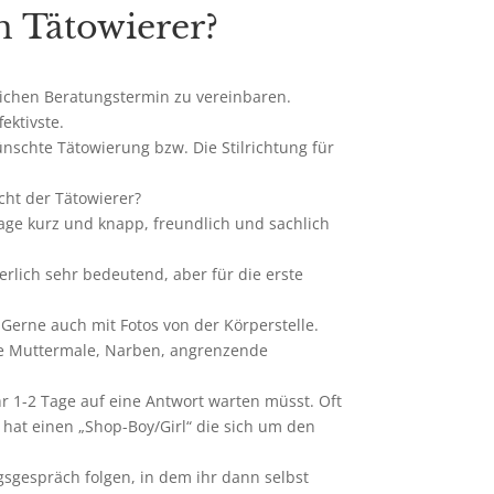
n Tätowierer?
lichen Beratungstermin zu vereinbaren.
ektivste.
schte Tätowierung bzw. Die Stilrichtung für
cht der Tätowierer?
frage kurz und knapp, freundlich und sachlich
rlich sehr bedeutend, aber für die erste
 Gerne auch mit Fotos von der Körperstelle.
ie Muttermale, Narben, angrenzende
ihr 1-2 Tage auf eine Antwort warten müsst. Oft
o hat einen „Shop-Boy/Girl“ die sich um den
gsgespräch folgen, in dem ihr dann selbst