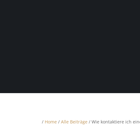
/
Home
/
Alle Beiträge
/ Wie kontaktiere ich ei