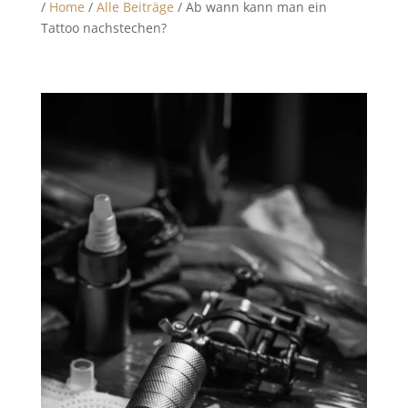
/
Home
/
Alle Beiträge
/ Ab wann kann man ein
Tattoo nachstechen?